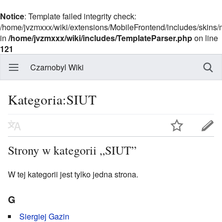
Notice
: Template failed integrity check:
/home/jvzmxxx/wiki/extensions/MobileFrontend/includes/skins
in
/home/jvzmxxx/wiki/includes/TemplateParser.php
on line
121
Czarnobyl Wiki
Kategoria:SIUT
Strony w kategorii „SIUT”
W tej kategorii jest tylko jedna strona.
G
Siergiej Gazin