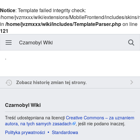
Notice
: Template failed integrity check:
/home/jvzmxxx/wiki/extensions/MobileFrontend/includes/skins
in
/home/jvzmxxx/wiki/includes/TemplateParser.php
on line
121
Czarnobyl Wiki
.
Zobacz historię zmian tej strony.
Czarnobyl Wiki
Treść udostępniana na licencji
Creative Commons – za uznaniem
autora, na tych samych zasadach
, jeśli nie podano inaczej.
Polityka prywatności
Standardowa