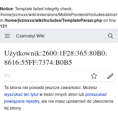
Notice
: Template failed integrity check:
/home/jvzmxxx/wiki/extensions/MobileFrontend/includes/skins
in
/home/jvzmxxx/wiki/includes/TemplateParser.php
on line
121
Czarnobyl Wiki
Użytkownik:2600:1F28:365:80B0:
8616:55FF:7374:B0B5
Ta strona nie posiada jeszcze zawartości. Możesz
wyszukać ten tytuł
w treści innych stron lub
przeszukać
powiązane rejestry
, ale nie masz uprawnień do utworzenia
tej strony