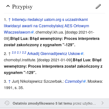
Przypisy
↑
Intierwju riedakcyi uatom.org s uczastnikami
likwidacyi awarii na Czernobylskoj AES Orłowym
Wiaczesławom
. chernobyl.kh.ua. [dostęp 2021-01-
09].
Błąd Lua: Błąd wewnętrzny: Proces interpretera
został zakończony z sygnałem "-129".
2,0
2,1
2,2
↑
Arkadij Giennadijewicz Uskow
.
chornobyl.institute. [dostęp 2021-01-09].
Błąd Lua: Błąd
wewnętrzny: Proces interpretera został zakończony z
sygnałem "-129".
↑
Jurij Nikołajewicz Szczerbak.:
Czernobyl
. Moskwa:
1991, s. 35.
przez
użytkownika Bagration
Ostatnio zmodyfikowano 5 lat temu