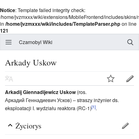
Notice
: Template failed integrity check:
/home/jvzmxxx/wiki/extensions/MobileFrontend/includes/skins
in
/home/jvzmxxx/wiki/includes/TemplateParser.php
on line
121
Czarnobyl Wiki
Arkady Uskow
Arkadij Giennadijewicz
Uskow
(ros.
Аркадий Геннадиевич Усков) – straszy inżynier ds.
[1]
eksploatacji I. wydziału reaktora (RC-1)
.
Życiorys