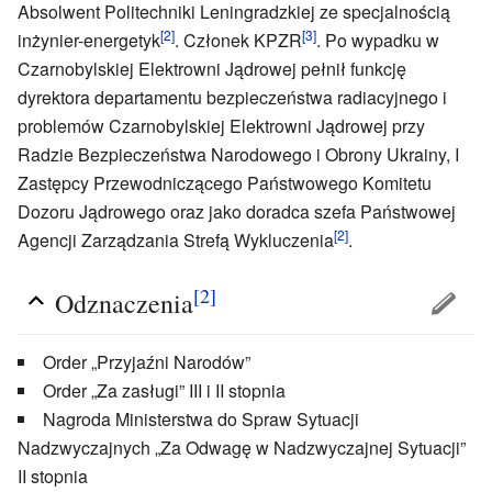
Absolwent Politechniki Leningradzkiej ze specjalnością
[2]
[3]
inżynier-energetyk
. Członek KPZR
. Po wypadku w
Czarnobylskiej Elektrowni Jądrowej pełnił funkcję
dyrektora departamentu bezpieczeństwa radiacyjnego i
problemów Czarnobylskiej Elektrowni Jądrowej przy
Radzie Bezpieczeństwa Narodowego i Obrony Ukrainy, I
Zastępcy Przewodniczącego Państwowego Komitetu
Dozoru Jądrowego oraz jako doradca szefa Państwowej
[2]
Agencji Zarządzania Strefą Wykluczenia
.
[2]
Odznaczenia
Order „Przyjaźni Narodów”
Order „Za zasługi” III i II stopnia
Nagroda Ministerstwa do Spraw Sytuacji
Nadzwyczajnych „Za Odwagę w Nadzwyczajnej Sytuacji”
II stopnia