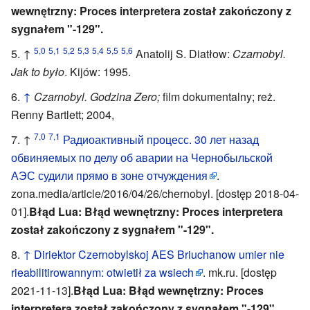
wewnętrzny: Proces interpretera został zakończony z
sygnałem "-129".
5,0
5,1
5,2
5,3
5,4
5,5
5,6
↑
Anatolij S. Diatłow:
Czarnobyl.
Jak to było
. Kijów: 1995.
↑
Czarnobyl. Godzina Zero;
film dokumentalny; reż.
Renny Bartlett; 2004,
7,0
7,1
↑
Радиоактивный процесс. 30 лет назад
обвиняемых по делу об аварии на Чернобыльской
АЭС судили прямо в зоне отчуждения
.
zona.media/article/2016/04/26/chernobyl. [dostęp 2018-04-
01].
Błąd Lua: Błąd wewnętrzny: Proces interpretera
został zakończony z sygnałem "-129".
↑
Diriektor Czernobylskoj AES Briuchanow umier nie
rieabilitirowannym: otwietił za wsiech
. mk.ru. [dostęp
2021-11-13].
Błąd Lua: Błąd wewnętrzny: Proces
interpretera został zakończony z sygnałem "-129".