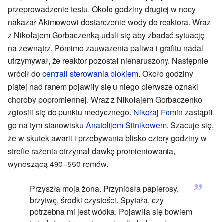
przeprowadzenie testu. Około godziny drugiej w nocy
nakazał Akimowowi dostarczenie wody do reaktora. Wraz
z Nikołajem Gorbaczenką udali się aby zbadać sytuację
na zewnątrz. Pomimo zauważenia paliwa i grafitu nadal
utrzymywał, że reaktor pozostał nienaruszony. Następnie
wrócił do
centrali sterowania blokiem
. Około godziny
piątej nad ranem pojawiły się u niego pierwsze oznaki
choroby popromiennej. Wraz z Nikołajem Gorbaczenko
zgłosili się do punktu medycznego.
Nikołaj Fomin
zastąpił
go na tym stanowisku
Anatolijem Sitnikowem
. Szacuje się,
że w skutek awarii i przebywania blisko cztery godziny w
strefie rażenia otrzymał dawkę promieniowania,
wynoszącą 490–550 remów.
”
Przyszła moja żona. Przyniosła papierosy,
brzytwę, środki czystości. Spytała, czy
potrzebna mi jest wódka. Pojawiła się bowiem