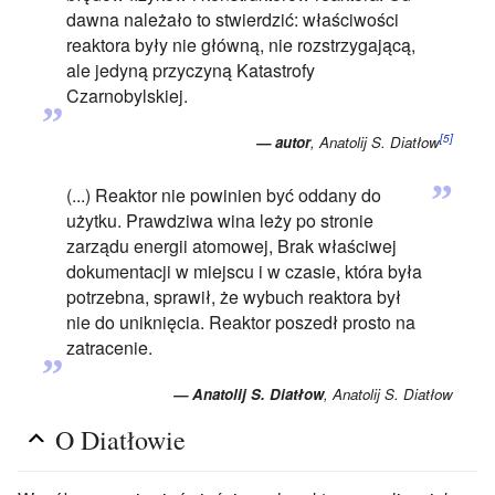
dawna należało to stwierdzić: właściwości
reaktora były nie główną, nie rozstrzygającą,
ale jedyną przyczyną Katastrofy
„
Czarnobylskiej.
[5]
— autor
, Anatolij S. Diatłow
”
(...) Reaktor nie powinien być oddany do
użytku. Prawdziwa wina leży po stronie
zarządu energii atomowej, Brak właściwej
dokumentacji w miejscu i w czasie, która była
potrzebna, sprawił, że wybuch reaktora był
nie do uniknięcia. Reaktor poszedł prosto na
„
zatracenie.
— Anatolij S. Diatłow
, Anatolij S. Diatłow
O Diatłowie