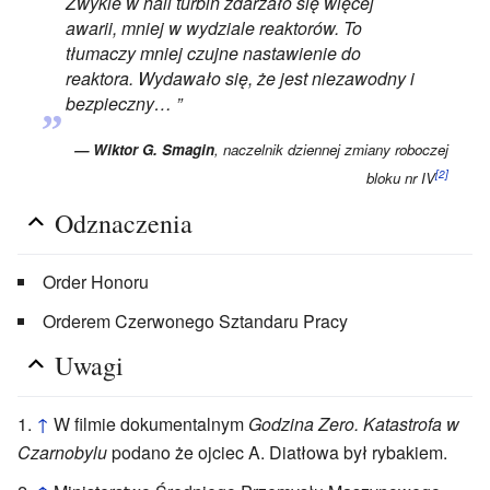
Zwykle w hali turbin zdarzało się więcej
awarii, mniej w wydziale reaktorów. To
tłumaczy mniej czujne nastawienie do
reaktora. Wydawało się, że jest niezawodny i
„
bezpieczny… ”
— Wiktor G. Smagin
, naczelnik dziennej zmiany roboczej
[2]
bloku nr IV
Odznaczenia
Order Honoru
Orderem Czerwonego Sztandaru Pracy
Uwagi
↑
W filmie dokumentalnym
Godzina Zero. Katastrofa w
Czarnobylu
podano że ojciec A. Diatłowa był rybakiem.