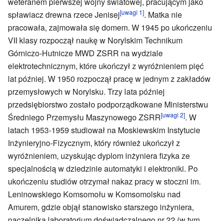
weteranem pierwszej wojny światowej, pracującym jako
[uwagi 1]
spławiacz drewna rzece Jenisej
. Matka nie
pracowała, zajmowała się domem. W 1945 po ukończeniu
VII klasy rozpoczął naukę w Norylskim Technikum
Górniczo-Hutnicze MWD ZSRR na wydziale
elektrotechnicznym, które ukończył z wyróżnieniem pięć
lat później. W 1950 rozpoczął pracę w jednym z zakładów
przemysłowych w Norylsku. Trzy lata później
przedsiębiorstwo zostało podporządkowane Ministerstwu
[uwagi 2]
Średniego Przemysłu Maszynowego ZSRR
. W
latach 1953-1959 studiował na Moskiewskim Instytucie
Inżynieryjno-Fizycznym, który również ukończył z
wyróżnieniem, uzyskując dyplom inżyniera fizyka ze
specjalnością w dziedzinie automatyki i elektroniki. Po
ukończeniu studiów otrzymał nakaz pracy w stoczni im.
Leninowskiego Komsomołu w Komsomolsku nad
Amurem, gdzie objął stanowisko starszego inżyniera,
naczelnika laboratorium doświadczalnego nr 22 (w tym