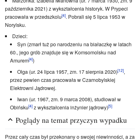
Małżonka: Izabella Iwanowna (ur. 7 marca 1930, zm. 9
października 2021) z wykształcenia historyk. W Prypeci
[4]
pracowała w przedszkolu
. Pobrali się 5 lipca 1953 w
Norylsku.
Dzieci:
Syn (zmarł tuż po narodzeniu na białaczkę w latach
60., jego grób znajduje się w Komsomolsku nad
[4]
Amurem
)
[12]
Olga (ur. 24 lipca 1957, zm. 17 sierpnia 2020)
,
przez pewien czas pracowała w Czarnobylskiej
Elektrowni Jądrowej.
Iwan (ur. 1967, zm. 9 marca 2008), studiował w
[4]
[5]
Obińsku
z wykształcenia inżynier jądrowy)
Poglądy na temat przyczyn wypadku
Przez cały czas był przekonany o swojej niewinności, a za