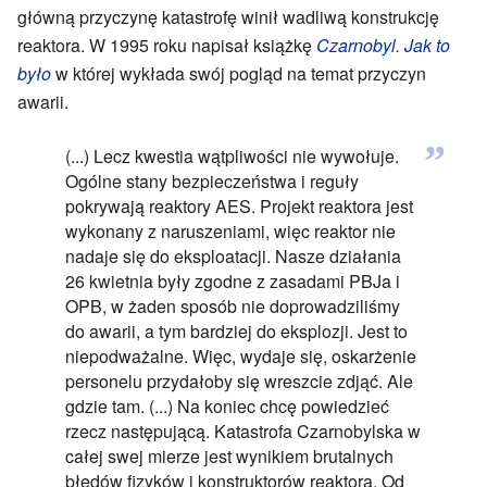
główną przyczynę katastrofę winił wadliwą konstrukcję
reaktora. W 1995 roku napisał książkę
Czarnobyl. Jak to
było
w której wykłada swój pogląd na temat przyczyn
awarii.
”
(...) Lecz kwestia wątpliwości nie wywołuje.
Ogólne stany bezpieczeństwa i reguły
pokrywają reaktory AES. Projekt reaktora jest
wykonany z naruszeniami, więc reaktor nie
nadaje się do eksploatacji. Nasze działania
26 kwietnia były zgodne z zasadami PBJa i
OPB, w żaden sposób nie doprowadziliśmy
do awarii, a tym bardziej do eksplozji. Jest to
niepodważalne. Więc, wydaje się, oskarżenie
personelu przydałoby się wreszcie zdjąć. Ale
gdzie tam. (...) Na koniec chcę powiedzieć
rzecz następującą. Katastrofa Czarnobylska w
całej swej mierze jest wynikiem brutalnych
błędów fizyków i konstruktorów reaktora. Od