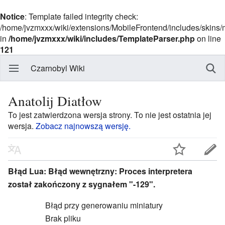
Notice
: Template failed integrity check:
/home/jvzmxxx/wiki/extensions/MobileFrontend/includes/skins
in
/home/jvzmxxx/wiki/includes/TemplateParser.php
on line
121
Czarnobyl Wiki
Anatolij Diatłow
To jest zatwierdzona wersja strony. To nie jest ostatnia jej
wersja.
Zobacz najnowszą wersję.
Błąd Lua: Błąd wewnętrzny: Proces interpretera
został zakończony z sygnałem "-129".
Błąd przy generowaniu miniatury
Brak pliku