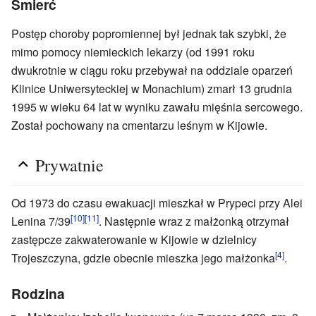
Śmierć
Postęp choroby popromiennej był jednak tak szybki, że
mimo pomocy niemieckich lekarzy (od 1991 roku
dwukrotnie w ciągu roku przebywał na oddziale oparzeń
Klinice Uniwersyteckiej w Monachium) zmarł 13 grudnia
1995 w wieku 64 lat w wyniku zawału mięśnia sercowego.
Został pochowany na cmentarzu leśnym w Kijowie.
Prywatnie
Od 1973 do czasu ewakuacji mieszkał w Prypeci przy Alei
[10]
[11]
Lenina 7/39
. Następnie wraz z małżonką otrzymał
zastępcze zakwaterowanie w Kijowie w dzielnicy
[4]
Trojeszczyna, gdzie obecnie mieszka jego małżonka
.
Rodzina