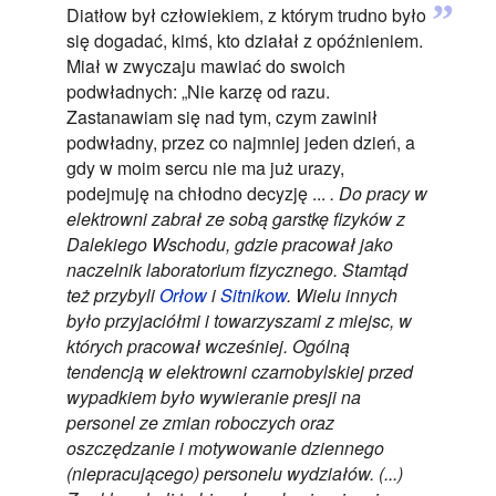
”
Diatłow był człowiekiem, z którym trudno było
się dogadać, kimś, kto działał z opóźnieniem.
Miał w zwyczaju mawiać do swoich
podwładnych: „Nie karzę od razu.
Zastanawiam się nad tym, czym zawinił
podwładny, przez co najmniej jeden dzień, a
gdy w moim sercu nie ma już urazy,
podejmuję na chłodno decyzję ...
. Do pracy w
elektrowni zabrał ze sobą garstkę fizyków z
Dalekiego Wschodu, gdzie pracował jako
naczelnik laboratorium fizycznego. Stamtąd
też przybyli
Orłow
i
Sitnikow
. Wielu innych
było przyjaciółmi i towarzyszami z miejsc, w
których pracował wcześniej. Ogólną
tendencją w elektrowni czarnobylskiej przed
wypadkiem było wywieranie presji na
personel ze zmian roboczych oraz
oszczędzanie i motywowanie dziennego
(niepracującego) personelu wydziałów. (...)