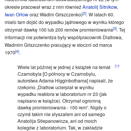
okresie pracował wraz z nim również
Anatolij Sitnikow
,
[2]
Iwan Orłow
oraz Wadim Griszczenko)
. W latach 60.
miało tam dojść do wypadku jądrowego w wyniku którego
[3]
otrzymał dawkę 100 lub 200 remów promieniowania
. Tej
informacji nie potwierdza były współpracownik Diatłowa,
Wadmim Griszczenko pracujący w stoczni od marca
[4]
1970
.
”
Wiele lat później w jednej z książek na temat
Czarnobyla [O północy w Czarnobylu,
autorstwa Adama Higginbothama] napisali, że
rzekomo „Diatłow ucierpiał w wyniku
wypadku reaktora w laboratorium nr 23 (jak
napisano w książce). Otrzymał ogromną
dawkę promieniowania - 100 rem”. Nigdy o
czymś takim nie słyszałem ani od samego
Anatolija Stiepanowicza, ani od moich
kolegów z laboratorium. Tak, w zakładzie