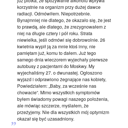
już plotka, że spożywanie alkoholu wpływa
korzystnie na organizm przy dużej dawce
radiacji. Odmówiłem. Niepotrzebnie.
Bynajmniej nie dlatego, że okazało się, że jest
to prawdą, ale dlatego, że zrezygnowałem z
niej na długie cztery i pół roku. Strata
niewielka, jeśli odmówi się dobrowolnie. 26
kwietnia wypił ją za mnie ktoś inny, nie
pamiętam już, komu to dałem. Już tego
samego dnia wieczorem wyjechały pierwsze
autobusy z pacjentami do Moskwy. My
wyjechaliśmy 27. o dwunastej. Ogłoszono
wyjazd i odprawiono żegnające nas kobiety,
Powiedziałem: „Baby, za wcześnie nas
chowacie”. Mimo wszystkich symptomów
byłem świadomy powagi naszego położenia,
ale mówiąc szczerze, myślałem, że
przeżyjemy. Nie dla wszystkich mój optymizm
„
okazał się być uzasadniony.