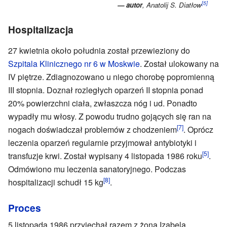
[5]
— autor
, Anatolij S. Diatłow
Hospitalizacja
27 kwietnia około południa został przewieziony do
Szpitala Klinicznego nr 6 w Moskwie
. Został ulokowany na
IV piętrze. Zdiagnozowano u niego chorobę popromienną
III stopnia. Doznał rozległych oparzeń II stopnia ponad
20% powierzchni ciała, zwłaszcza nóg i ud. Ponadto
wypadły mu włosy. Z powodu trudno gojących się ran na
[7]
nogach doświadczał problemów z chodzeniem
. Oprócz
leczenia oparzeń regularnie przyjmował antybiotyki i
[5]
transfuzje krwi. Został wypisany 4 listopada 1986 roku
.
Odmówiono mu leczenia sanatoryjnego. Podczas
[8]
hospitalizacji schudł 15 kg
.
Proces
5 listopada 1986 przyjechał razem z żoną Izabelą