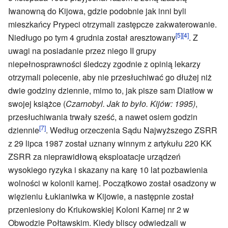
Iwanowną do Kijowa, gdzie podobnie jak inni byli
mieszkańcy Prypeci otrzymali zastępcze zakwaterowanie.
[5]
[4]
Niedługo po tym 4 grudnia został aresztowany
. Z
uwagi na posiadanie przez niego II grupy
niepełnosprawności śledczy zgodnie z opinią lekarzy
otrzymali polecenie, aby nie przesłuchiwać go dłużej niż
dwie godziny dziennie, mimo to, jak pisze sam Diatłow w
swojej książce (
Czarnobyl. Jak to było. Kijów: 1995)
,
przesłuchiwania trwały sześć, a nawet osiem godzin
[7]
dziennie
. Według orzeczenia Sądu Najwyższego ZSRR
z 29 lipca 1987 został uznany winnym z artykułu 220 KK
ZSRR za nieprawidłową eksploatacje urządzeń
wysokiego ryzyka i skazany na karę 10 lat pozbawienia
wolności w kolonii karnej. Początkowo został osadzony w
więzieniu Łukianiwka w Kijowie, a następnie został
przeniesiony do Kriukowskiej Koloni Karnej nr 2 w
Obwodzie Połtawskim. Kiedy bliscy odwiedzali w