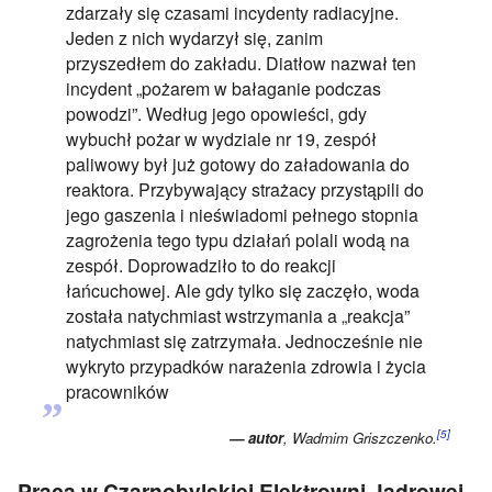
zdarzały się czasami incydenty radiacyjne.
Jeden z nich wydarzył się, zanim
przyszedłem do zakładu. Diatłow nazwał ten
incydent „pożarem w bałaganie podczas
powodzi”. Według jego opowieści, gdy
wybuchł pożar w wydziale nr 19, zespół
paliwowy był już gotowy do załadowania do
reaktora. Przybywający strażacy przystąpili do
jego gaszenia i nieświadomi pełnego stopnia
zagrożenia tego typu działań polali wodą na
zespół. Doprowadziło to do reakcji
łańcuchowej. Ale gdy tylko się zaczęło, woda
została natychmiast wstrzymania a „reakcja”
natychmiast się zatrzymała. Jednocześnie nie
wykryto przypadków narażenia zdrowia i życia
„
pracowników
[5]
— autor
, Wadmim Griszczenko.
Praca w Czarnobylskiej Elektrowni Jądrowej