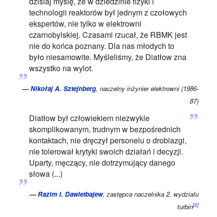
dzisiaj myślę, że w dziedzinie fizyki i
technologii reaktorów był jednym z czołowych
ekspertów, nie tylko w elektrowni
czarnobylskiej. Czasami rzucał, że RBMK jest
nie do końca poznany. Dla nas młodych to
było niesamowite. Myśleliśmy, że Diatłow zna
„
wszystko na wylot.
—
Nikołaj A. Sztejnberg
, naczelny inżynier elektrowni (1986-
87)
”
Diatłow był człowiekiem niezwykle
skomplikowanym, trudnym w bezpośrednich
kontaktach, nie dręczył personelu o drobiazgi,
nie tolerował krytyki swoich działań i decyzji.
Uparty, męczący, nie dotrzymujący danego
„
słowa (...)
—
Razim I. Dawletbajew
, zastępca naczelnika 2. wydziału
[2]
turbin