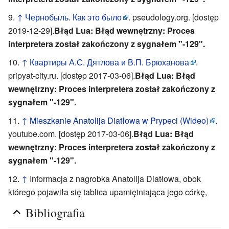
↑
Чернобыль. Как это было
. pseudology.org. [dostęp
2019-12-29].
Błąd Lua: Błąd wewnętrzny: Proces
interpretera został zakończony z sygnałem "-129".
↑
Квартиры А.С. Дятлова и В.П. Брюханова
.
pripyat-city.ru. [dostęp 2017-03-06].
Błąd Lua: Błąd
wewnętrzny: Proces interpretera został zakończony z
sygnałem "-129".
↑
Mieszkanie Anatolija Diatłowa w Prypeci (Wideo)
.
youtube.com. [dostęp 2017-03-06].
Błąd Lua: Błąd
wewnętrzny: Proces interpretera został zakończony z
sygnałem "-129".
↑
Informacja z nagrobka Anatolija Diatłowa, obok
którego pojawiła się tablica upamiętniająca jego córkę,
Bibliografia