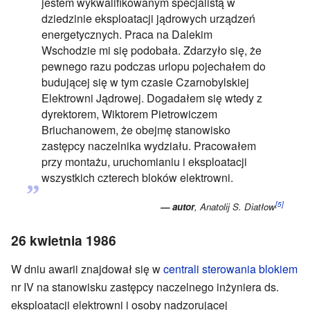
jestem wykwalifikowanym specjalistą w
dziedzinie eksploatacji jądrowych urządzeń
energetycznych. Praca na Dalekim
Wschodzie mi się podobała. Zdarzyło się, że
pewnego razu podczas urlopu pojechałem do
budującej się w tym czasie Czarnobylskiej
Elektrowni Jądrowej. Dogadałem się wtedy z
dyrektorem, Wiktorem Pietrowiczem
Briuchanowem, że obejmę stanowisko
zastępcy naczelnika wydziału. Pracowałem
przy montażu, uruchomianiu i eksploatacji
„
wszystkich czterech bloków elektrowni.
[5]
— autor
, Anatolij S. Diatłow
26 kwietnia 1986
W dniu awarii znajdował się w
centrali sterowania blokiem
nr IV na stanowisku zastępcy naczelnego inżyniera ds.
eksploatacji elektrowni i osoby nadzorującej