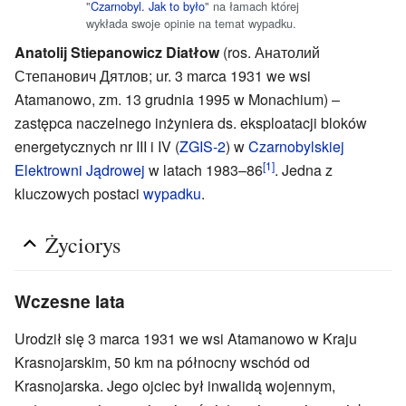
"
Czarnobyl. Jak to było
" na łamach której
wykłada swoje opinie na temat wypadku.
Anatolij Stiepanowicz Diatłow
(ros. Анатолий
Степанович Дятлов; ur. 3 marca 1931 we wsi
Atamanowo, zm. 13 grudnia 1995 w Monachium) –
zastępca naczelnego inżyniera ds. eksploatacji bloków
energetycznych nr III i IV (
ZGIS-2
) w
Czarnobylskiej
[1]
Elektrowni Jądrowej
w latach 1983–86
. Jedna z
kluczowych postaci
wypadku
.
Życiorys
Wczesne lata
Urodził się 3 marca 1931 we wsi Atamanowo w Kraju
Krasnojarskim, 50 km na północny wschód od
Krasnojarska. Jego ojciec był inwalidą wojennym,