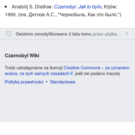
Anatolij S. Diatłow:
Czarnobyl. Jak to było
, Kijów:
1995. (ros. Дятлов А.С., "Чернобыль. Как это было.")
przez
użytkownika Penne22
Ostatnio zmodyfikowano 2 lata temu
Czarnobyl Wiki
Treść udostępniana na licencji
Creative Commons – za uznaniem
autora, na tych samych zasadach
, jeśli nie podano inaczej.
Polityka prywatności
Standardowa