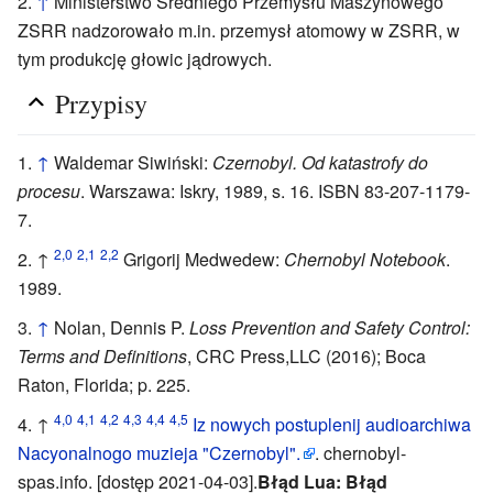
↑
Ministerstwo Średniego Przemysłu Maszynowego
ZSRR nadzorowało m.in. przemysł atomowy w ZSRR, w
tym produkcję głowic jądrowych.
Przypisy
↑
Waldemar Siwiński:
Czernobyl. Od katastrofy do
procesu
. Warszawa: Iskry, 1989, s. 16. ISBN 83-207-1179-
7.
2,0
2,1
2,2
↑
Grigorij Medwedew:
Chernobyl Notebook
.
1989.
↑
Nolan, Dennis P.
Loss Prevention and Safety Control:
Terms and Definitions
, CRC Press,LLC (2016); Boca
Raton, Florida; p. 225.
4,0
4,1
4,2
4,3
4,4
4,5
↑
Iz nowych postuplenij audioarchiwa
Nacyonalnogo muzieja "Czernobyl".
. chernobyl-
spas.info. [dostęp 2021-04-03].
Błąd Lua: Błąd