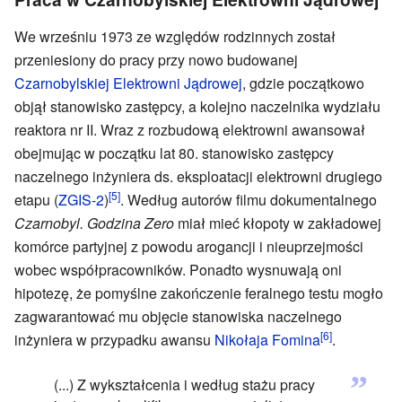
We wrześniu 1973 ze względów rodzinnych został
przeniesiony do pracy przy nowo budowanej
Czarnobylskiej Elektrowni Jądrowej
, gdzie początkowo
objął stanowisko zastępcy, a kolejno naczelnika wydziału
reaktora nr II. Wraz z rozbudową elektrowni awansował
obejmując w początku lat 80. stanowisko zastępcy
naczelnego inżyniera ds. eksploatacji elektrowni drugiego
[5]
etapu (
ZGIS-2
)
. Według autorów filmu dokumentalnego
Czarnobyl. Godzina Zero
miał mieć kłopoty w zakładowej
komórce partyjnej z powodu arogancji i nieuprzejmości
wobec współpracowników. Ponadto wysnuwają oni
hipotezę, że pomyślne zakończenie feralnego testu mogło
zagwarantować mu objęcie stanowiska naczelnego
[6]
inżyniera w przypadku awansu
Nikołaja Fomina
.
”
(...) Z wykształcenia i według stażu pracy