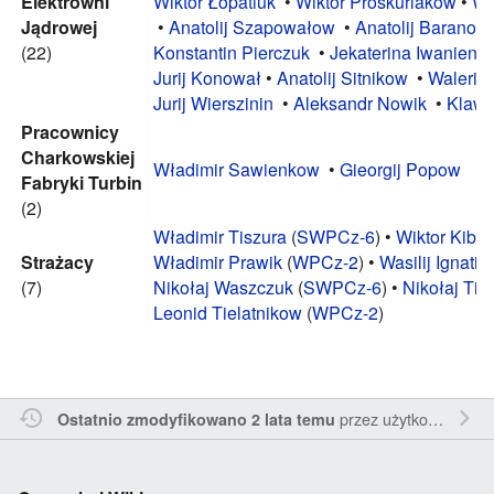
Elektrowni
Wiktor Łopatiuk
•
Wiktor Proskuriakow
•
Wi
Jądrowej
•
Anatolij Szapowałow
•
Anatolij Baranow
(22)
Konstantin Pierczuk
•
Jekaterina Iwanienk
Jurij Konował
•
Anatolij Sitnikow
•
Walerij
Jurij Wierszinin
•
Aleksandr Nowik
•
Klawd
Pracownicy
Charkowskiej
Władimir Sawienkow
•
Gieorgij Popow
Fabryki Turbin
(2)
Władimir Tiszura
(
SWPCz-6
) •
Wiktor Kibe
Strażacy
Władimir Prawik
(
WPCz-2
) •
Wasilij Ignati
(7)
Nikołaj Waszczuk
(
SWPCz-6
) •
Nikołaj Tit
Leonid Tielatnikow
(
WPCz-2
)
przez
użytkownika Penne22
Ostatnio zmodyfikowano 2 lata temu