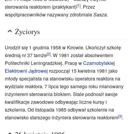
[1]
sterowania reaktorem (praktykant)
. Przez
współpracowników nazywany zdrobniale
Sasza
.
Życiorys
Urodził się 1 grudnia 1958 w Kirowie. Ukończył szkołę
[2]
średnią nr 37 tamże
. W 1981 został absolwentem
Politechniki Leningradzkiej. Pracę w
Czarnobylskiej
Elektrowni Jądrowej
rozpoczął 15 kwietnia 1981 jako
młody specjalista na stanowisku operatora reaktora na
wydziale reaktora. 7 lipca tego samego roku mianowany
inżynierem sterowania blokiem. Stale podnosił swoje
kwalifikacje zawodowe odbywając liczne kursy i
szkolenia. Od listopada 1985 odbywał szkolenie na
[3]
stanowisko starszego inżyniera sterowania reaktorem
.