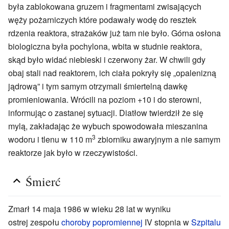
była zablokowana gruzem i fragmentami zwisających
węży pożarniczych które podawały wodę do resztek
rdzenia reaktora, strażaków już tam nie było. Górna osłona
biologiczna była pochylona, ​​wbita w studnie reaktora,
skąd było widać niebieski i czerwony żar. W chwili gdy
obaj stali nad reaktorem, ich ciała pokryły się „opalenizną
jądrową” i tym samym otrzymali śmiertelną dawkę
promieniowania. Wrócili na poziom +10 i do sterowni,
informując o zastanej sytuacji. Diatłow twierdził że się
mylą, zakładając że wybuch spowodowała mieszanina
3
wodoru i tlenu w 110 m
zbiorniku awaryjnym a nie samym
reaktorze jak było w rzeczywistości.
Śmierć
Zmarł 14 maja 1986 w wieku 28 lat w wyniku
ostrej zespołu
choroby popromiennej
IV stopnia w
Szpitalu