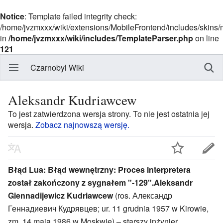
Notice
: Template failed integrity check:
/home/jvzmxxx/wiki/extensions/MobileFrontend/includes/skins
in
/home/jvzmxxx/wiki/includes/TemplateParser.php
on line
121
Czarnobyl Wiki
Aleksandr Kudriawcew
To jest zatwierdzona wersja strony. To nie jest ostatnia jej
wersja.
Zobacz najnowszą wersję.
Błąd Lua: Błąd wewnętrzny: Proces interpretera
został zakończony z sygnałem "-129".
Aleksandr
Giennadijewicz Kudriawcew
(ros. Александр
Геннадиевич Кудрявцев; ur. 11 grudnia 1957 w Kirowie,
zm. 14 maja 1986 w Moskwie) – starszy inżynier