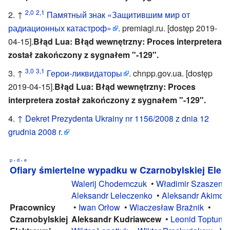
2,0
2,1
↑
Памятный знак «Защитившим мир от
радиационных катастроф»
. premiagi.ru. [dostęp 2019-
04-15].
Błąd Lua: Błąd wewnętrzny: Proces interpretera
został zakończony z sygnałem "-129".
3,0
3,1
↑
Герои-ликвидаторы
. chnpp.gov.ua. [dostęp
2019-04-15].
Błąd Lua: Błąd wewnętrzny: Proces
interpretera został zakończony z sygnałem "-129".
↑
Dekret Prezydenta Ukrainy nr 1156/2008 z dnia 12
grudnia 2008 r.
p
d
e
•
•
Ofiary śmiertelne wypadku w Czarnobylskiej Elek
Walerij Chodemczuk
•
Władimir Szaszeno
Aleksandr Leleczenko
•
Aleksandr Akimow
Pracownicy
•
Iwan Orłow
•
Wiaczesław Brażnik
•
Czarnobylskiej
Aleksandr Kudriawcew
•
Leonid Toptuno