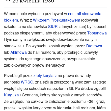
26 kwietnia 1986
W momencie wybuchu przebywał w
centrali sterowania
blokiem
. Wraz z
Wiktorem Proskuriakowem
(odbywali
szkolenia na stanowisko
SIUR
z innych zmian) byli obecni
podczas eksperymentu aby obserwować pracę
Toptunowa
i tym samym zwiększać swoje doświadczenie na tym
stanowisku. Po wybuchu zostali wysłani przez
Diatłowa
lub
Akimowa
do hali reaktora, aby przekręcić uchwyty
systemu do ręcznego opuszczenia, przypuszczalnie
zablokowanych prętów sterujących.
Przebiegli przez
złoty korytarz
na prawo do windy
jednostki
WRSO
, znaleźli ją zniszczoną więc zamiast tego
wspięli się po schodach na poziom +36. Po drodze zgubili
Kurguza
i Genricha, którzy skorzystali z innych schodów.
Ze względu na całkowite zniszczenie poziomu +36 i gruz,
przeszli wąskim korytarzem w kierunku hali reaktora, która