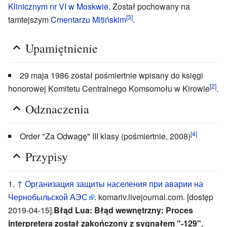
Klinicznym nr VI w Moskwie
. Został pochowany na
[3]
tamtejszym
Cmentarzu Mitińskim
.
Upamiętnienie
29 maja 1986 został pośmiertnie wpisany do księgi
[2]
honorowej Komitetu Centralnego Komsomołu w Kirowie
.
Odznaczenia
[4]
Order "Za Odwagę" III klasy (pośmiertnie, 2008)
Przypisy
↑
Организация защиты населения при аварии на
Чернобыльской АЭС
. komariv.livejournal.com. [dostęp
2019-04-15].
Błąd Lua: Błąd wewnętrzny: Proces
interpretera został zakończony z sygnałem "-129".