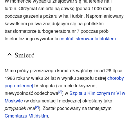
W momencie wypadku znajdował się na terenie hali
turbin. Otrzymał śmiertelną dawkę (ponad 1000 rad)
podczas gaszenia pożaru w hali turbin. Napromieniowany
kawałkiem paliwa znajdującym się na pobliskim
transformatorze turbogeneratora nr 7 podczas prób
telefonicznego wywołania
centrali sterowania blokiem
.
Śmierć
Mimo próby przeszczepu komórek wątroby zmarł 26 lipca
1986 roku w wieku 24 lat w wyniku zespołu ostrej
choroby
popromiennej
IV stopnia (zatrucie toksyczne,
[2]
niewydolność oddechowa
) w
Szpitalu Klinicznym nr VI w
Moskwie
(w dokumentacji medycznej określany jako
[2]
przypadek nr 8
). Został pochowany na tamtejszym
Cmentarzu Mitińskim
.