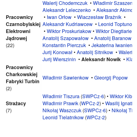
Walerij Chodemczuk
•
Władimir Szaszeno
Aleksandr Leleczenko
•
Aleksandr Akimow
Pracownicy
•
Iwan Orłow
•
Wiaczesław Brażnik
•
Czarnobylskiej
Aleksandr Kudriawcew
•
Leonid Toptunow
Elektrowni
•
Wiktor Proskuriakow
•
Wiktor Diegtiarien
Jądrowej
Anatolij Szapowałow
•
Anatolij Baranow
•
(22)
Konstantin Pierczuk
•
Jekaterina Iwanienk
Jurij Konował
•
Anatolij Sitnikow
•
Walerij
Jurij Wierszinin
•
Aleksandr Nowik
•
Klaw
Pracownicy
Charkowskiej
Władimir Sawienkow
•
Gieorgij Popow
Fabryki Turbin
(2)
Władimir Tiszura
(
SWPCz-6
) •
Wiktor Kibe
Strażacy
Władimir Prawik
(
WPCz-2
) •
Wasilij Ignati
(7)
Nikołaj Waszczuk
(
SWPCz-6
) •
Nikołaj Tit
Leonid Tielatnikow
(
WPCz-2
)