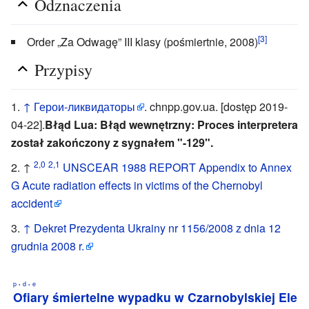
Odznaczenia
[3]
Order „Za Odwagę” III klasy (pośmiertnie, 2008)
Przypisy
↑
Герои-ликвидаторы
. chnpp.gov.ua. [dostęp 2019-
04-22].
Błąd Lua: Błąd wewnętrzny: Proces interpretera
został zakończony z sygnałem "-129".
2,0
2,1
↑
UNSCEAR 1988 REPORT Appendix to Annex
G Acute radiation effects in victims of the Chernobyl
accident
↑
Dekret Prezydenta Ukrainy nr 1156/2008 z dnia 12
grudnia 2008 r.
p
d
e
•
•
Ofiary śmiertelne wypadku w Czarnobylskiej Elek