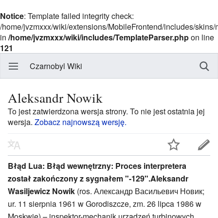
Notice
: Template failed integrity check:
/home/jvzmxxx/wiki/extensions/MobileFrontend/includes/skins
in
/home/jvzmxxx/wiki/includes/TemplateParser.php
on line
121
Czarnobyl Wiki
Aleksandr Nowik
To jest zatwierdzona wersja strony. To nie jest ostatnia jej
wersja.
Zobacz najnowszą wersję.
Błąd Lua: Błąd wewnętrzny: Proces interpretera
został zakończony z sygnałem "-129".
Aleksandr
Wasiljewicz Nowik
(ros. Александр Васильевич Новик;
ur. 11 sierpnia 1961 w Gorodiszcze, zm. 26 lipca 1986 w
Moskwie) – inspektor-mechanik urządzeń turbinowych