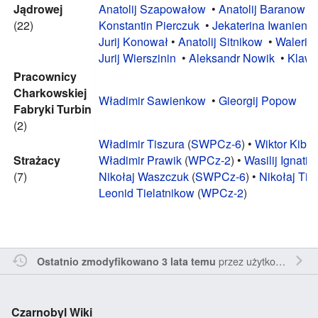
Jądrowej
Anatolij Szapowałow
•
Anatolij Baranow
•
(22)
Konstantin Pierczuk
•
Jekaterina Iwanienk
Jurij Konował
•
Anatolij Sitnikow
•
Walerij
Jurij Wierszinin
•
Aleksandr Nowik
•
Klawd
Pracownicy
Charkowskiej
Władimir Sawienkow
•
Gieorgij Popow
Fabryki Turbin
(2)
Władimir Tiszura
(
SWPCz-6
) •
Wiktor Kibe
Strażacy
Władimir Prawik
(
WPCz-2
) •
Wasilij Ignati
(7)
Nikołaj Waszczuk
(
SWPCz-6
) •
Nikołaj Tit
Leonid Tielatnikow
(
WPCz-2
)
przez
użytkownika Penne22
Ostatnio zmodyfikowano 3 lata temu
Czarnobyl Wiki