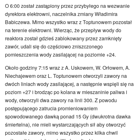
O 6:00 został zastąpiony przez przybyłego na wezwanie
dyrektora elektrowni, naczelnika zmiany Władimira
Babiczewa. Mimo wszystko wraz z Toptunowem pozostał
na terenie elektrowni. Wierząc, że przepływ wody do
reaktora został gdzieś zablokowany przez zamknięty
zawór, udali się do częściowo zniszczonego
pomieszczenia wody zasilającej na poziomie +24.
Około godziny 7:15 wraz z A. Uskowem, W. Orłowem, A.
Niechajewem oraz L. Toptunowem otworzyli zawory na
dwóch liniach wody zasilającej, a następnie wspięli się na
poziom +27 i brodząc po kolana w mieszaninie paliwa i
wody, otworzyli dwa zawory na linii 300. Z powodu
postępującego zatrucia promieniowaniem
spowodowanego dawką ponad 15 Gy (dwukrotna dawka
śmiertelna), nie mieli wystarczających sił aby otworzyć
pozostałe zawory, mimo wszystko przez kilka chwil