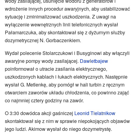
wody zasilającej, usunięcie wodoru z generatorów i
wdrożenie innych procedur awaryjnych, aby ustabilizować
sytuację i zminimalizować uszkodzenia. Z uwagi na
wyłączenie wewnętrznych linii telefonicznych wysłał
Pałamarczuka, aby skontaktował się z dyżurnym służby
dozymetrycznej N. Gorbaczenkiem.
Wydał polecenie Stolarczukowi i Busyginowi aby włączyli
awaryjne pompy wody zasilającej.
Dawletbajew
poinformował o utracie zasilania elektrycznego,
uszkodzonych kablach i łukach elektrycznych. Następnie
wysłał G. Metlenkę, aby pomógł w hali turbin z ręcznym
otwarciem zaworów układu chłodzenia, co powinno zająć
co najmniej cztery godziny na zawór.
O 3:30 dowódca akcji gaśniczej
Leonid Tielatnikow
skontaktował się z nim w sprawie niepokojących objawów
jego ludzi. Akimow wysłał do niego dozymetrystę.