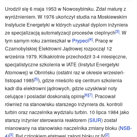
Urodził się 6 maja 1953 w Nowosybirsku. Zdał maturę z
wyróżnieniem. W 1976 ukończył studia na Moskiewskim
Instytucie Energetyki w których uzyskał dyplom inżyniera
[3]
ze specjalizacją automatyzacji procesów cieplnych
. W
[4]
tym samym roku zamieszkał w
Prypeci
. Pracę w
Czarnobylskiej Elektrowni Jądrowej rozpoczął 12
września 1979. Kilkakrotnie przechodził 3-4 miesięczne,
specjalistyczne szkolenia w IATE (Instytut Energetyki
Atomowej) w Obnińsku (ostatni raz w okresie wrzesień-
[5]
listopad 1985
), gdzie mieściło się centrum szkolenia
kadr dla elektrowni jądrowych, gdzie uzyskiwał noty
[6]
[7]
celujące i posiadał doskonalą opinię
. Pracował
również na stanowisku starszego inżyniera ds. kontroli
turbin oraz naczelnika wydziału turbin. 10 lipca 1984 jako
starszy inżynier sterowania reaktorem (
SIUR
) został
mianowany na stanowisko naczelnika zmiany bloku (
NSB-
[3]
[2]
4
)
. Był członkiem etatowej załogi bloku nr IV
.