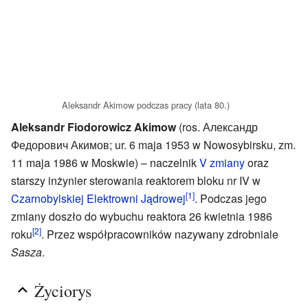
Aleksandr Akimow podczas pracy (lata 80.)
Aleksandr Fiodorowicz Akimow
(ros. Александр
Федорович Акимов; ur. 6 maja 1953 w Nowosybirsku, zm.
11 maja 1986 w Moskwie) – naczelnik
V zmiany
oraz
starszy inżynier sterowania reaktorem bloku nr IV w
[1]
Czarnobylskiej Elektrowni Jądrowej
. Podczas jego
zmiany doszło do wybuchu reaktora 26 kwietnia 1986
[2]
roku
. Przez współpracowników nazywany zdrobniale
Sasza
.
Życiorys