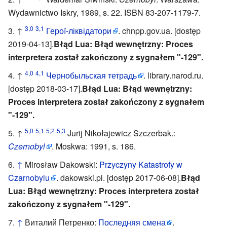
Wydawnictwo Iskry, 1989, s. 22. ISBN 83-207-1179-7.
3,0
3,1
↑
Герої-ліквідатори
. chnpp.gov.ua. [dostęp
2019-04-13].
Błąd Lua: Błąd wewnętrzny: Proces
interpretera został zakończony z sygnałem "-129".
4,0
4,1
↑
Чернобыльская тетрадь
. library.narod.ru.
[dostęp 2018-03-17].
Błąd Lua: Błąd wewnętrzny:
Proces interpretera został zakończony z sygnałem
"-129".
5,0
5,1
5,2
5,3
↑
Jurij Nikołajewicz Szczerbak.:
Czernobyl
. Moskwa: 1991, s. 186.
↑
Mirosław Dakowski:
Przyczyny Katastrofy w
Czarnobylu
. dakowski.pl. [dostęp 2017-06-08].
Błąd
Lua: Błąd wewnętrzny: Proces interpretera został
zakończony z sygnałem "-129".
↑
Виталий Петренко:
Последняя смена
.