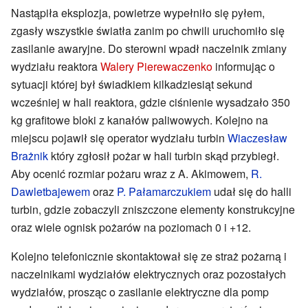
Nastąpiła eksplozja, powietrze wypełniło się pyłem,
zgasły wszystkie światła zanim po chwili uruchomiło się
zasilanie awaryjne. Do sterowni wpadł naczelnik zmiany
wydziału reaktora
Walery Pierewaczenko
informując o
sytuacji której był świadkiem kilkadziesiąt sekund
wcześniej w hali reaktora, gdzie ciśnienie wysadzało 350
kg grafitowe bloki z kanałów paliwowych. Kolejno na
miejscu pojawił się operator wydziału turbin
Wiaczesław
Brażnik
który zgłosił pożar w hali turbin skąd przybiegł.
Aby ocenić rozmiar pożaru wraz z A. Akimowem,
R.
Dawletbajewem
oraz
P. Pałamarczukiem
udał się do halli
turbin, gdzie zobaczyli zniszczone elementy konstrukcyjne
oraz wiele ognisk pożarów na poziomach 0 i +12.
Kolejno telefonicznie skontaktował się ze straż pożarną i
naczelnikami wydziałów elektrycznych oraz pozostałych
wydziałów, prosząc o zasilanie elektryczne dla pomp