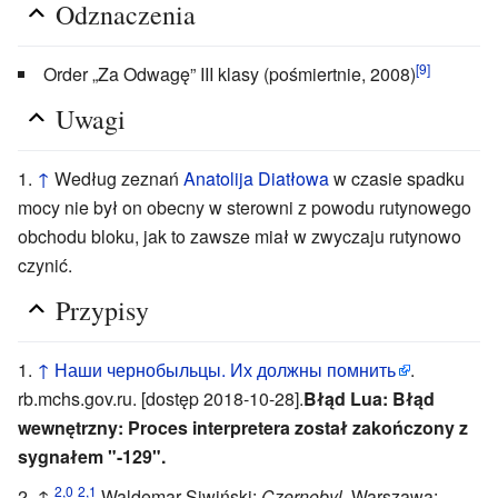
Odznaczenia
[9]
Order „Za Odwagę” III klasy (pośmiertnie, 2008)
Uwagi
↑
Według zeznań
Anatolija Diatłowa
w czasie spadku
mocy nie był on obecny w sterowni z powodu rutynowego
obchodu bloku, jak to zawsze miał w zwyczaju rutynowo
czynić.
Przypisy
↑
Наши чернобыльцы. Их должны помнить
.
rb.mchs.gov.ru. [dostęp 2018-10-28].
Błąd Lua: Błąd
wewnętrzny: Proces interpretera został zakończony z
sygnałem "-129".
2,0
2,1
↑
Waldemar Siwiński:
Czernobyl
. Warszawa: