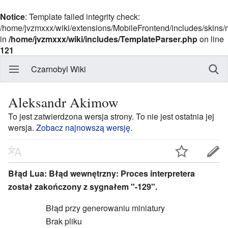
Notice
: Template failed integrity check:
/home/jvzmxxx/wiki/extensions/MobileFrontend/includes/skins
in
/home/jvzmxxx/wiki/includes/TemplateParser.php
on line
121
Czarnobyl Wiki
Aleksandr Akimow
To jest zatwierdzona wersja strony. To nie jest ostatnia jej
wersja.
Zobacz najnowszą wersję.
Błąd Lua: Błąd wewnętrzny: Proces interpretera
został zakończony z sygnałem "-129".
Błąd przy generowaniu miniatury
Brak pliku