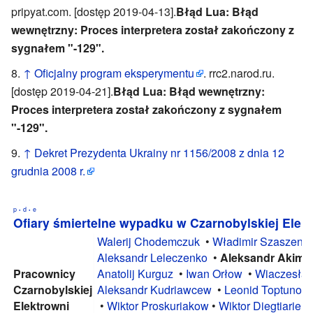
pripyat.com. [dostęp 2019-04-13].
Błąd Lua: Błąd
wewnętrzny: Proces interpretera został zakończony z
sygnałem "-129".
↑
Oficjalny program eksperymentu
. rrc2.narod.ru.
[dostęp 2019-04-21].
Błąd Lua: Błąd wewnętrzny:
Proces interpretera został zakończony z sygnałem
"-129".
↑
Dekret Prezydenta Ukrainy nr 1156/2008 z dnia 12
grudnia 2008 r.
p
d
e
•
•
Ofiary śmiertelne wypadku w Czarnobylskiej Elek
Walerij Chodemczuk
•
Władimir Szaszeno
Aleksandr Leleczenko
•
Aleksandr Akim
Pracownicy
Anatolij Kurguz
•
Iwan Orłow
•
Wiaczesław
Czarnobylskiej
Aleksandr Kudriawcew
•
Leonid Toptunow
Elektrowni
•
Wiktor Proskuriakow
•
Wiktor Diegtiarien