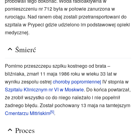
próbowali tego dokonać. Woda radioaktywna w
pomieszczeniu nr 712 była w połowie zanurzona w
rurociągu. Nad ranem obaj zostali przetransportowani do
szpitala w Prypeci gdzie udzielono im podstawowej opieki
medycznej.
Śmierć
Pomimo przeszczepu szpiku kostnego od brata –
bliźniaka, zmarł 11 maja 1986 roku w wieku 33 lat w
wyniku zespołu ostrej
choroby popromiennej
IV stopnia w
Szpitalu Klinicznym nr VI w Moskwie
. Do końca powtarzał,
że zrobił wszystko co do niego należało i nie popełnił
żadnego błędu. Został pochowany 13 maja na tamtejszym
[5]
Cmentarzu Mitińskim
.
Proces