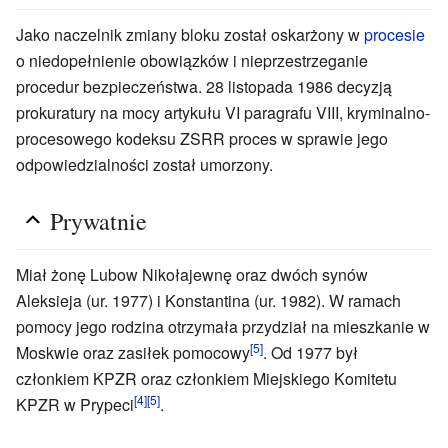
Jako naczelnik zmiany bloku został oskarżony w
procesie
o niedopełnienie obowiązków i nieprzestrzeganie
procedur bezpieczeństwa. 28 listopada 1986 decyzją
prokuratury na mocy artykułu VI paragrafu VIII, kryminalno-
procesowego kodeksu ZSRR proces w sprawie jego
odpowiedzialności został umorzony.
Prywatnie
Miał żonę Lubow Nikołajewnę oraz dwóch synów
Aleksieja (ur. 1977) i Konstantina (ur. 1982). W ramach
pomocy jego rodzina otrzymała przydział na mieszkanie w
[5]
Moskwie oraz zasiłek pomocowy
. Od 1977 był
członkiem KPZR oraz członkiem Miejskiego Komitetu
[4]
[5]
KPZR w Prypeci
.