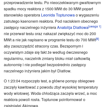
przeprowadzenie testu. Po nieoczekiwanym gwałtownym
spadku mocy reaktora z 1500 MWt do 30 MWt poparł
stanowisko operatora
Leonida Toptunowa
o wygaszeniu
zatrutego ksenonem reaktora. Pod naciskiem obecnego
[uwaga 1]
zastępcy naczelnego inżyniera
Anatolija Diatłowa
nie przerwał testu oraz nakazał zwiększyć moc do 200
[8]
MWt a nie jak napisano w programie testu do 700 MWt
aby zaoszczędzić stracony czas. Bezspornym i
oczywistym zdaje się fakt że według ówczesnego
regulaminu, naczelnik zmiany bloku miał całkowitą
autonomię i nie podlegał bezpośrednio zastępcy
naczelnego inżyniera jakim był Diatłow.
O 1:23:04 rozpoczęto test, a główne pompy obiegowe
zaczęły kawitować z powodu zbyt wysokiej temperatury
wody wlotowej. Woda chłodząca zaczęła wrzeć, a moc
reaktora powoli rosła. Toptunow poinformował o
zaistniałej Akimowa.